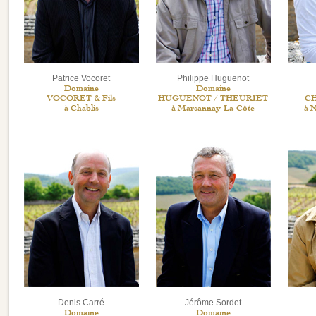
Patrice Vocoret
Philippe Huguenot
Domaine
Domaine
VOCORET & Fils
HUGUENOT / THEURIET
C
à Chablis
à Marsannay-La-Côte
à N
Denis Carré
Jérôme Sordet
Domaine
Domaine